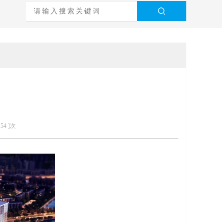
154
]次