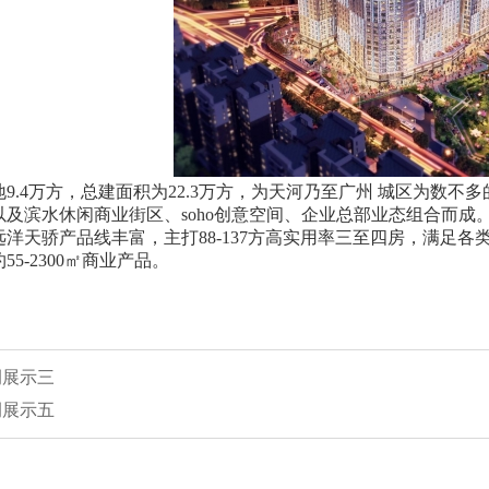
9.4万方，总建面积为22.3万方，为天河乃至广州 城区为数不多
以及滨水休闲商业街区、soho创意空间、企业总部业态组合而
远洋天骄产品线丰富，主打88-137方高实用率三至四房，满足
55-2300㎡商业产品。
例展示三
例展示五