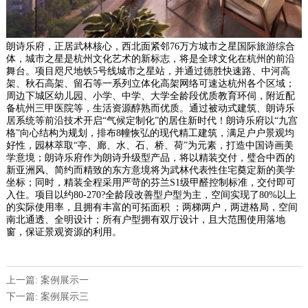
朗诗乐府，正居武林核心，西北面紧邻76万方城市之星国际旅游综合
体，城市之星是杭州文化艺术的新标志，将是全球文化在杭州的前沿
舞台。项目咫尺地铁5号线城市之星站，并通过德胜快速路、中河高
架、秋石高架、留石等一系列立体化高架网络可速达杭州各个区域；
周边下城区幼儿园、小学、中学、大学全龄段优质教育环伺，附近配
备杭州三甲医院等，生活资源醇熟而优质。通过被动式建筑、朗诗乐
居系统等前沿技术开启“气候定制化”的居住新时代！朗诗乐府以“九宫
格”向心结构为规划，排布8幢恢弘的现代精工建筑，满足户户景观均
好性，园林萃取“亭、廊、水、石、桥、荷”为元素，打造中国诗画美
学意境；朗诗乐府作为朗诗升级型产品，将以精装交付，璧合中西的
新亚洲风、简约而精致的东方意境将为武林代表性住宅奠定新的美学
坐标；同时，精装全程采用严苛的芬兰S1级甲醛控制标准，交付即可
入住。项目以约80-270?全龄段改善型户型为主，空间实现了80%以上
的实际使用率，且拥有丰富的可拓面积 ；两梯两户，两进格局，空间
南北通透、全明设计；所有户型拥有双厅设计，且大范围使用落地
窗，保证景观资源的利用。
上一篇: 案例展示一
下一篇: 案例展示三