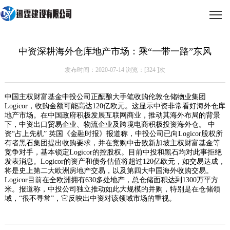
中资深耕海外仓库地产市场：乘“一带一路”东风
发布时间：2020-07-14 浏览：[
324
]次
中国主权财富基金中投公司正酝酿大手笔收购伦敦仓储物业集团
Logicor，收购金额可能高达120亿欧元。这显示中资非常看好海外仓库
地产市场。在中国政府积极发展互联网商业，推动其海外布局的背景
下，中资出口贸易企业、物流企业及跨境电商积极投资海外仓。 中
资“占上先机” 英国《金融时报》报道称，中投公司已向Logicor股权所
有者黑石集团提出收购要求，并在竞购中击败新加坡主权财富基金等
竞争对手，基本锁定Logicor的控股权。目前中投和黑石均对此事拒绝
发表消息。Logicor的资产和债务估值将超过120亿欧元，如交易达成，
将是史上第二大欧洲房地产交易，以及第四大中国海外收购交易。
Logicor目前在全欧洲拥有630多处地产，总仓储面积达到1300万平方
米。报道称，中投公司独立推动如此大规模的并购，特别是在仓储领
域，“很不寻常”，它反映出中资对该领域市场的重视。