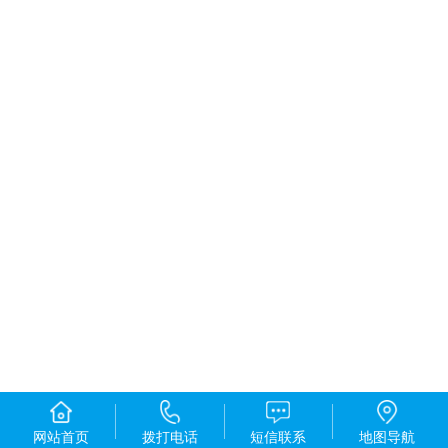
网站首页
拨打电话
短信联系
地图导航