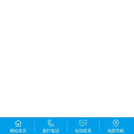
网站首页
拨打电话
短信联系
地图导航